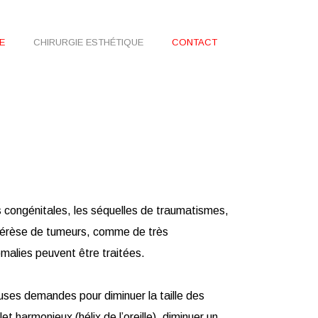
E
CHIRURGIE ESTHÉTIQUE
CONTACT
s congénitales, les séquelles de traumatismes,
xérèse de tumeurs, comme de très
alies peuvent être traitées.
uses demandes pour diminuer la taille des
let harmonieux (hélix de l’oreille), diminuer un