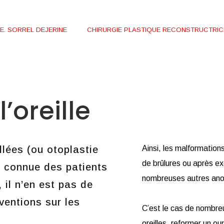
E. SORREL DEJERINE
CHIRURGIE PLASTIQUE RECONSTRUCTRIC
’oreille
llées (ou otoplastie
Ainsi, les malformation
de brûlures ou après e
en connue des patients
nombreuses autres anom
 il n’en est pas de
entions sur les
C’est le cas de nombre
oreilles, reformer un our